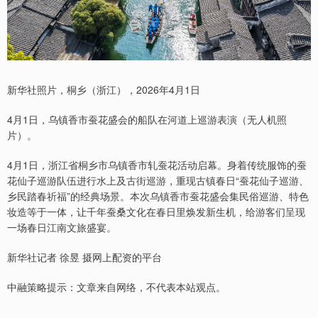
新华社照片，桐乡（浙江），2026年4月1日
4月1日，乌镇香市蚕花盛会的船队在河道上巡游表演（无人机照
片）。
4月1日，浙江省桐乡市乌镇香市轧蚕花活动启幕。身着传统服饰的蚕
花仙子巡游队伍进行水上及古街巡游，重现古镇春日“蚕花仙子巡游、
乡民踏春祈福”的经典场景。本次乌镇香市蚕花盛会集民俗巡游、特色
妆造等于一体，让千年蚕桑文化在春日里焕发新生机，给游客们呈现
一场春日江南文旅盛宴。
新华社记者 徐昱 摄网上配资的平台
中融策略提示：文章来自网络，不代表本站观点。