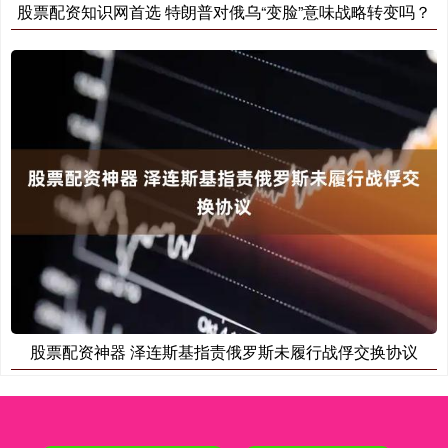
股票配资知识网首选 特朗普对俄乌“变脸”意味战略转变吗？
股票配资神器 泽连斯基指责俄罗斯未履行战俘交换协议